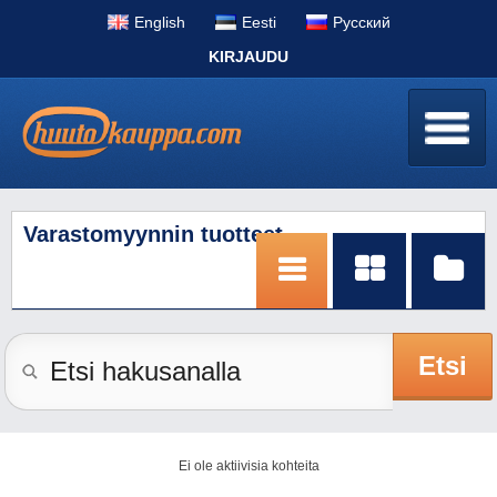
English
Eesti
Pусский
KIRJAUDU
Varastomyynnin tuotteet
Etsi
Ei ole aktiivisia kohteita