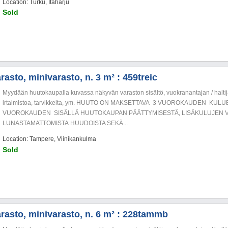
Location: Turku, Itäharju
Sold
asto, minivarasto, n. 3 m² : 459treic
Myydään huutokaupalla kuvassa näkyvän varaston sisältö, vuokranantajan / haltija
irtaimistoa, tarvikkeita, ym. HUUTO ON MAKSETTAVA 3 VUOROKAUDEN KU
VUOROKAUDEN SISÄLLÄ HUUTOKAUPAN PÄÄTTYMISESTÄ, LISÄKULUJEN V
LUNASTAMATTOMISTA HUUDOISTA SEKÄ...
Location: Tampere, Viinikankulma
Sold
rasto, minivarasto, n. 6 m² : 228tammb