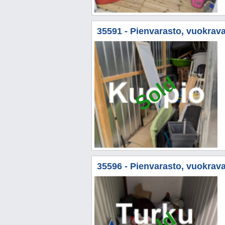
35591 - Pienvarasto, vuokrava
Sold
35596 - Pienvarasto, vuokravar