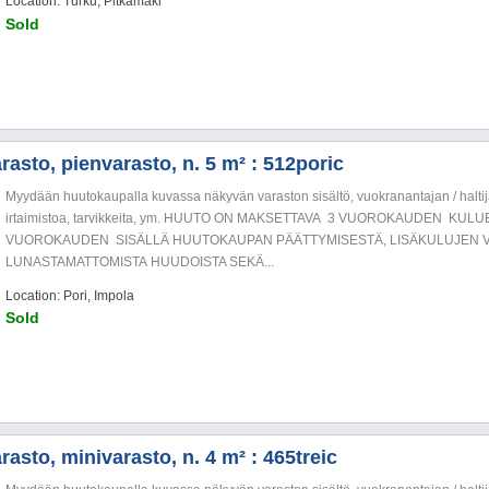
Location: Turku, Pitkämäki
Sold
rasto, pienvarasto, n. 5 m² : 512poric
Myydään huutokaupalla kuvassa näkyvän varaston sisältö, vuokranantajan / haltija
irtaimistoa, tarvikkeita, ym. HUUTO ON MAKSETTAVA 3 VUOROKAUDEN KU
VUOROKAUDEN SISÄLLÄ HUUTOKAUPAN PÄÄTTYMISESTÄ, LISÄKULUJEN V
LUNASTAMATTOMISTA HUUDOISTA SEKÄ...
Location: Pori, Impola
Sold
asto, minivarasto, n. 4 m² : 465treic