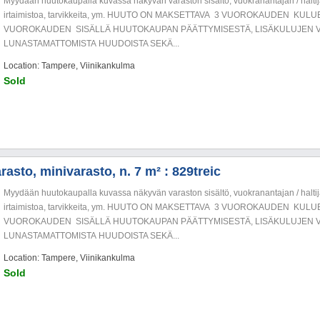
Myydään huutokaupalla kuvassa näkyvän varaston sisältö, vuokranantajan / haltija
irtaimistoa, tarvikkeita, ym. HUUTO ON MAKSETTAVA 3 VUOROKAUDEN KU
VUOROKAUDEN SISÄLLÄ HUUTOKAUPAN PÄÄTTYMISESTÄ, LISÄKULUJEN V
LUNASTAMATTOMISTA HUUDOISTA SEKÄ...
Location: Tampere, Viinikankulma
Sold
asto, minivarasto, n. 7 m² : 829treic
Myydään huutokaupalla kuvassa näkyvän varaston sisältö, vuokranantajan / haltija
irtaimistoa, tarvikkeita, ym. HUUTO ON MAKSETTAVA 3 VUOROKAUDEN KU
VUOROKAUDEN SISÄLLÄ HUUTOKAUPAN PÄÄTTYMISESTÄ, LISÄKULUJEN V
LUNASTAMATTOMISTA HUUDOISTA SEKÄ...
Location: Tampere, Viinikankulma
Sold