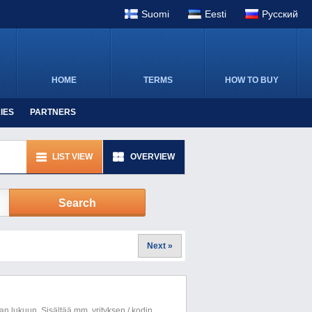
Suomi
Eesti
Pусский
HOME
TERMS
HOW TO BUY
IES
PARTNERS
LIST VIEW
OVERVIEW
Search
»
Next
n lukuun. Sisältää mm. yrityksen / kodin