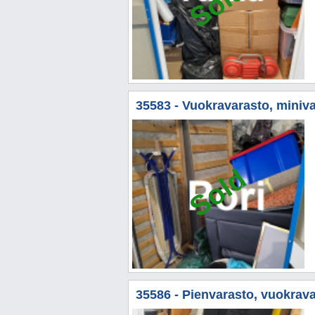
Sold
35583 - Vuokravarasto, miniva
Sold
35586 - Pienvarasto, vuokravar