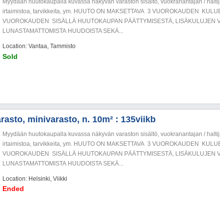
Myydään huutokaupalla kuvassa näkyvän varaston sisältö, vuokranantajan / haltija
irtaimistoa, tarvikkeita, ym. HUUTO ON MAKSETTAVA 3 VUOROKAUDEN KU
VUOROKAUDEN SISÄLLÄ HUUTOKAUPAN PÄÄTTYMISESTÄ, LISÄKULUJEN V
LUNASTAMATTOMISTA HUUDOISTA SEKÄ...
Location: Vantaa, Tammisto
Sold
rasto, minivarasto, n. 10m² : 135viikb
Myydään huutokaupalla kuvassa näkyvän varaston sisältö, vuokranantajan / haltija
irtaimistoa, tarvikkeita, ym. HUUTO ON MAKSETTAVA 3 VUOROKAUDEN KU
VUOROKAUDEN SISÄLLÄ HUUTOKAUPAN PÄÄTTYMISESTÄ, LISÄKULUJEN V
LUNASTAMATTOMISTA HUUDOISTA SEKÄ...
Location: Helsinki, Viikki
Ended