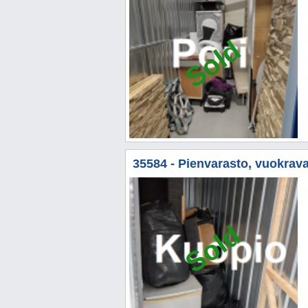
Sold
35584 - Pienvarasto, vuokrava
Sold