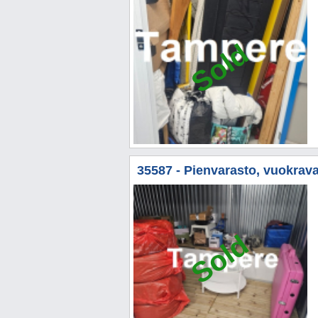
Sold
35587 - Pienvarasto, vuokravar
Sold