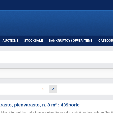
AUCTIONS
STOCKSALE
BANKRUPTCY / OFFER ITEMS
CATEGOR
1
2
rasto, pienvarasto, n. 8 m² : 439poric
Myydään huutokaupalla kuvassa näkyvän varaston sisältö, vuokranantajan / haltija