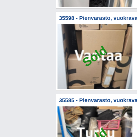
35598 - Pienvarasto, vuokravar
Sold
35585 - Pienvarasto, vuokrava