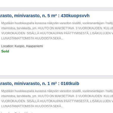
rasto, minivarasto, n. 5 m² : 430kuopsvvh
Myydään huutokaupalla kuvassa näkyvän varaston sisältö, vuokranantajan / haltija
irtaimistoa, tarvikkeita, ym. HUUTO ON MAKSETTAVA 3 VUOROKAUDEN KU
VUOROKAUDEN SISÄLLÄ HUUTOKAUPAN PÄÄTTYMISESTÄ, LISÄKULUJEN V
LUNASTAMATTOMISTA HUUDOISTA SEKÄ...
Location: Kuopio, Haapaniemi
Sold
asto, minivarasto, n. 1 m² : 016tkuib
Myydään huutokaupalla kuvassa näkyvän varaston sisältö, vuokranantajan / haltija
irtaimistoa, tarvikkeita, ym. HUUTO ON MAKSETTAVA 3 VUOROKAUDEN KU
VUOROKAUDEN SISÄLLÄ HUUTOKAUPAN PÄÄTTYMISESTÄ, LISÄKULUJEN V
LUNASTAMATTOMISTA HUUDOISTA SEKÄ...