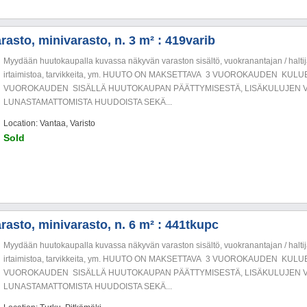
asto, minivarasto, n. 3 m² : 419varib
Myydään huutokaupalla kuvassa näkyvän varaston sisältö, vuokranantajan / haltija
irtaimistoa, tarvikkeita, ym. HUUTO ON MAKSETTAVA 3 VUOROKAUDEN KU
VUOROKAUDEN SISÄLLÄ HUUTOKAUPAN PÄÄTTYMISESTÄ, LISÄKULUJEN V
LUNASTAMATTOMISTA HUUDOISTA SEKÄ...
Location: Vantaa, Varisto
Sold
rasto, minivarasto, n. 6 m² : 441tkupc
Myydään huutokaupalla kuvassa näkyvän varaston sisältö, vuokranantajan / haltija
irtaimistoa, tarvikkeita, ym. HUUTO ON MAKSETTAVA 3 VUOROKAUDEN KU
VUOROKAUDEN SISÄLLÄ HUUTOKAUPAN PÄÄTTYMISESTÄ, LISÄKULUJEN V
LUNASTAMATTOMISTA HUUDOISTA SEKÄ...