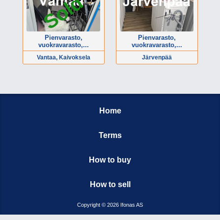
Sold
Pienvarasto,
Pienvarasto,
vuokravarasto,...
vuokravarasto,...
Vantaa, Kaivoksela
Järvenpää
Home
Terms
How to buy
How to sell
Copyright © 2026 Ifonas AS