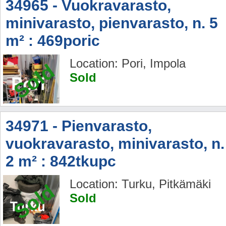
34965 - Vuokravarasto,
minivarasto, pienvarasto, n. 5
m² : 469poric
Location: Pori, Impola
Sold
Sold
34971 - Pienvarasto,
vuokravarasto, minivarasto, n.
2 m² : 842tkupc
Location: Turku, Pitkämäki
Sold
Sold