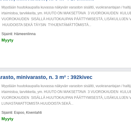
Myydään huutokaupalla kuvassa näkyvän varaston sisältö, vuokranantajan / haltija
irtaimistoa, tarvikkeita, ym. HUUTO ON MAKSETTAVA 3 VUOROKAUDEN KU
VUOROKAUDEN SISÄLLÄ HUUTOKAUPAN PÄÄTTYMISESTÄ, LISÄKULUJEN V
HUUDOISTA SEKÄ TÄYSIN TYHJENTÄMÄTTÖMISTÄ...
Sijainti: Hämeenlinna
Myyty
rasto, minivarasto, n. 3 m² : 392kivec
Myydään huutokaupalla kuvassa näkyvän varaston sisältö, vuokranantajan / haltija
irtaimistoa, tarvikkeita, ym. HUUTO ON MAKSETTAVA 3 VUOROKAUDEN KU
VUOROKAUDEN SISÄLLÄ HUUTOKAUPAN PÄÄTTYMISESTÄ, LISÄKULUJEN V
LUNASTAMATTOMISTA HUUDOISTA SEKÄ...
Sijainti: Espoo, Kivenlahti
Myyty