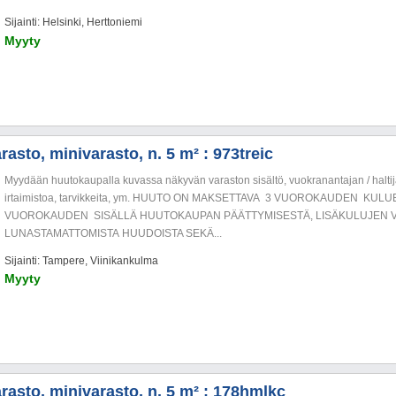
Sijainti: Helsinki, Herttoniemi
Myyty
asto, minivarasto, n. 5 m² : 973treic
Myydään huutokaupalla kuvassa näkyvän varaston sisältö, vuokranantajan / haltija
irtaimistoa, tarvikkeita, ym. HUUTO ON MAKSETTAVA 3 VUOROKAUDEN KU
VUOROKAUDEN SISÄLLÄ HUUTOKAUPAN PÄÄTTYMISESTÄ, LISÄKULUJEN V
LUNASTAMATTOMISTA HUUDOISTA SEKÄ...
Sijainti: Tampere, Viinikankulma
Myyty
rasto, minivarasto, n. 5 m² : 178hmlkc