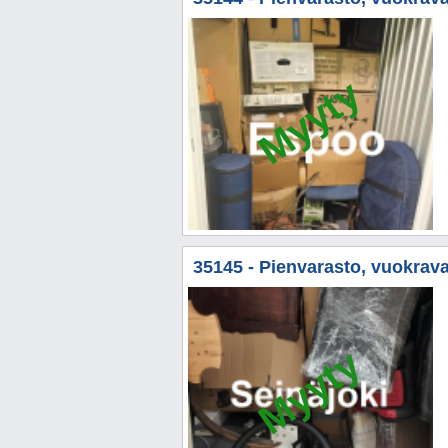
Myyty
35145 - Pienvarasto, vuokrava
Myyty