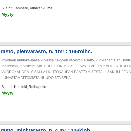
Sijainti: Tampere, Viinikankulma
Myyty
rasto, pienvarasto, n. 1m² : 165roihc.
Myydään huutokaupalla kuvassa näkyvän varaston sisältö, vuokranantajan / haltija
irtaimistoa, tarvikkeita, ym. HUUTO ON MAKSETTAVA 3 VUOROKAUDEN KU
VUOROKAUDEN SISÄLLÄ HUUTOKAUPAN PÄÄTTYMISESTÄ, LISÄKULUJEN V
LUNASTAMATTOMISTA HUUDOISTA SEKÄ...
Sijainti: Helsinki, Roihupelto
Myyty
rasto, minivarasto, n. 4 m² : 226klob