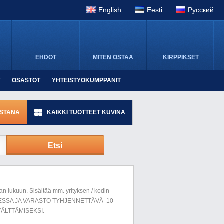
English
Eesti
Pусский
EHDOT
MITEN OSTAA
KIRPPIKSET
T
OSASTOT
YHTEISTYÖKUMPPANIT
ISTANA
KAIKKI TUOTTEET KUVINA
Etsi
n lukuun. Sisältää mm. yrityksen / kodin
LUESSA JA VARASTO TYHJENNETTÄVÄ 10
ÄLTTÄMISEKSI.