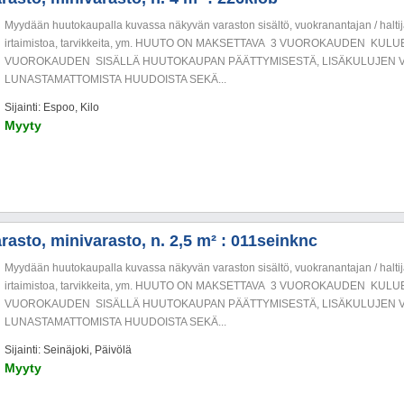
Myydään huutokaupalla kuvassa näkyvän varaston sisältö, vuokranantajan / haltija
irtaimistoa, tarvikkeita, ym. HUUTO ON MAKSETTAVA 3 VUOROKAUDEN KU
VUOROKAUDEN SISÄLLÄ HUUTOKAUPAN PÄÄTTYMISESTÄ, LISÄKULUJEN V
LUNASTAMATTOMISTA HUUDOISTA SEKÄ...
Sijainti: Espoo, Kilo
Myyty
rasto, minivarasto, n. 2,5 m² : 011seinknc
Myydään huutokaupalla kuvassa näkyvän varaston sisältö, vuokranantajan / haltija
irtaimistoa, tarvikkeita, ym. HUUTO ON MAKSETTAVA 3 VUOROKAUDEN KU
VUOROKAUDEN SISÄLLÄ HUUTOKAUPAN PÄÄTTYMISESTÄ, LISÄKULUJEN V
LUNASTAMATTOMISTA HUUDOISTA SEKÄ...
Sijainti: Seinäjoki, Päivölä
Myyty