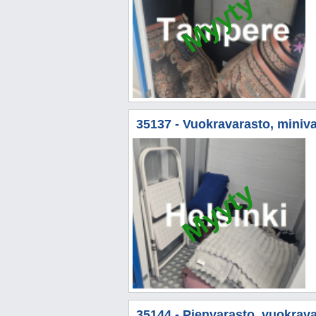
Myyty
35137 - Vuokravarasto, miniva
Myyty
35144 - Pienvarasto, vuokrava