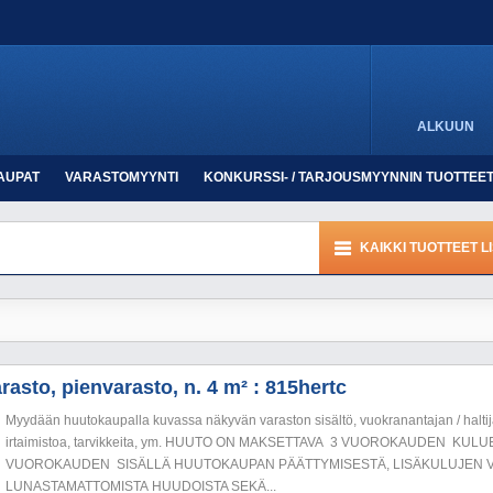
ALKUUN
AUPAT
VARASTOMYYNTI
KONKURSSI- / TARJOUSMYYNNIN TUOTTEE
KAIKKI TUOTTEET L
rasto, pienvarasto, n. 4 m² : 815hertc
Myydään huutokaupalla kuvassa näkyvän varaston sisältö, vuokranantajan / haltija
irtaimistoa, tarvikkeita, ym. HUUTO ON MAKSETTAVA 3 VUOROKAUDEN KU
VUOROKAUDEN SISÄLLÄ HUUTOKAUPAN PÄÄTTYMISESTÄ, LISÄKULUJEN V
LUNASTAMATTOMISTA HUUDOISTA SEKÄ...