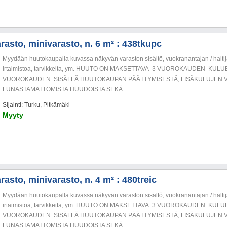
rasto, minivarasto, n. 6 m² : 438tkupc
Myydään huutokaupalla kuvassa näkyvän varaston sisältö, vuokranantajan / haltija
irtaimistoa, tarvikkeita, ym. HUUTO ON MAKSETTAVA 3 VUOROKAUDEN KU
VUOROKAUDEN SISÄLLÄ HUUTOKAUPAN PÄÄTTYMISESTÄ, LISÄKULUJEN V
LUNASTAMATTOMISTA HUUDOISTA SEKÄ...
Sijainti: Turku, Pitkämäki
Myyty
asto, minivarasto, n. 4 m² : 480treic
Myydään huutokaupalla kuvassa näkyvän varaston sisältö, vuokranantajan / haltija
irtaimistoa, tarvikkeita, ym. HUUTO ON MAKSETTAVA 3 VUOROKAUDEN KU
VUOROKAUDEN SISÄLLÄ HUUTOKAUPAN PÄÄTTYMISESTÄ, LISÄKULUJEN V
LUNASTAMATTOMISTA HUUDOISTA SEKÄ...