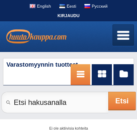
English
Eesti
Pусский
KIRJAUDU
Varastomyynnin tuotteet
Etsi
Ei ole aktiivisia kohteita