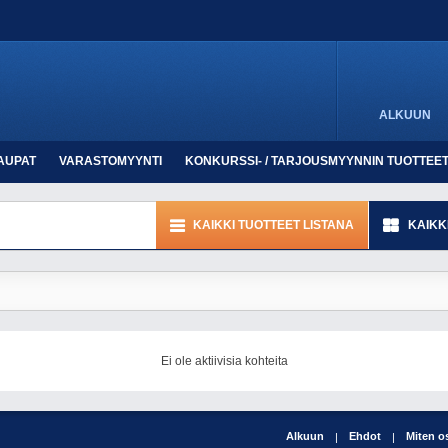
ALKUUN
AUPAT
VARASTOMYYNTI
KONKURSSI- / TARJOUSMYYNNIN TUOTTEE
KAIKKI TUOTTEET LISTANA
KAIKK
Ei ole aktiivisia kohteita
Alkuun
Ehdot
Miten o
|
|