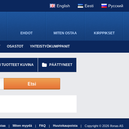
English
Eesti
Pусский
EHDOT
MITEN OSTAA
KIRPPIKSET
T
OSASTOT
YHTEISTYÖKUMPPANIT
I TUOTTEET KUVINA
PÄÄTTYNEET
Etsi
staa
Miten myydä
FAQ
Huutokaupoista
|
|
|
|
Copyright © 2026 Ifonas AS