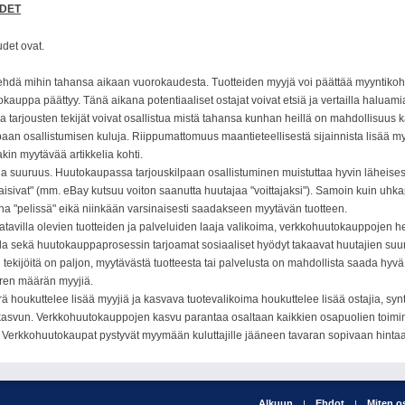
DET
det ovat.
 tehdä mihin tahansa aikaan vuorokaudesta. Tuotteiden myyjä voi päättää myyntiko
uppa päättyy. Tänä aikana potentiaaliset ostajat voivat etsiä ja vertailla haluamia
 ja tarjousten tekijät voivat osallistua mistä tahansa kunhan heillä on mahdollisuus 
n osallistumisen kuluja. Riippumattomuus maantieteellisestä sijainnista lisää m
in myytävää artikkelia kohti.
 suuruus. Huutokaupassa tarjouskilpaan osallistuminen muistuttaa hyvin läheisesti
taisivat" (mm. eBay kutsuu voiton saanutta huutajaa "voittajaksi"). Samoin kuin uhkap
na "pelissä" eikä niinkään varsinaisesti saadakseen myytävän tuotteen.
atavilla olevien tuotteiden ja palveluiden laaja valikoima, verkkohuutokauppojen 
nalla sekä huutokauppaprosessin tarjoamat sosiaaliset hyödyt takaavat huutajien su
tekijöitä on paljon, myytävästä tuotteesta tai palvelusta on mahdollista saada hyvä 
uren määrän myyjiä.
 houkuttelee lisää myyjiä ja kasvava tuotevalikoima houkuttelee lisää ostajia, synty
asvun. Verkkohuutokauppojen kasvu parantaa osaltaan kaikkien osapuolien toimint
Verkkohuutokaupat pystyvät myymään kuluttajille jääneen tavaran sopivaan hintaan
Alkuun
Ehdot
Miten o
|
|