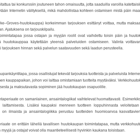
ua tai konkurssiin joutuneen tahon omaisuutta, jotta saaduilla varoilla katettais
tään Internetin välityksellä, mikä mahdollistaa kohteen ostamisen mistä päin maa
ke–Groves-huutokauppa) korkeimman tarjouksen esittänyt voittaa, mutta maksaa
 Ajatuksena on tarjouskilpailu.
oimintatapaa jossa ostajan ja myyjän roolit ovat vaihdettu toisin päin ja huu
tä huutokauppaa käytettään yleensä palveluiden ostamiseen. Valinta voittav
ai tarjouksen hinnan sekä palvelun saatavuuden sekä laadun perusteella.
nkäyntitapa, jossa osallistujat tekevät tarjouksia tuotteista ja palveluista Intern
imen kauppapaikan, johon voi laittaa omistamiaan tuotteita myytäväksi. Verkkohuuto
uksesta ja maksutavasta sopiminen jää huutokaupan osapuolille.
taperiaate on samanlainen, ansaintalogiikat vaihtelevat huomattavasti. Esimerk
 laittamisesta. Lisäksi kaupaksi menneen tuotteen loppuhinnasta veloitetaan
on ilmaista ja ansaintalogiikka perustuu tuotteiden huomioarvoa kasvattavie
riaate on erittäin lähellä tavallisen huutokaupan toimintatapaa, mutta verkkoh
 myyjä ja ostajat voivat olla maantieteellisesti hyvinkin kaukana toisistaan.