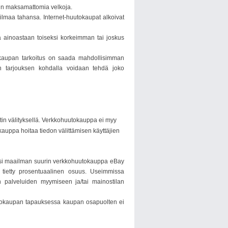
iin maksamattomia velkoja.
ilmaa tahansa. Internet-huutokaupat alkoivat
 ainoastaan toiseksi korkeimman tai joskus
tokaupan tarkoitus on saada mahdollisimman
an tarjouksen kohdalla voidaan tehdä joko
etin välityksellä. Verkkohuutokauppa ei myy
kauppa hoitaa tiedon välittämisen käyttäjien
iksi maailman suurin verkkohuutokauppa eBay
 tietty prosentuaalinen osuus. Useimmissa
n palveluiden myymiseen ja/tai mainostilan
uutokaupan tapauksessa kaupan osapuolten ei