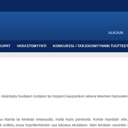
ALKUUN
AUPAT
VARASTOMYYNTI
KONKURSSI- / TARJOUSMYYNNIN TUOTTEE
ääräytyy huutajien (ostajien tai myyjien) kaupanteon aikana tekemien tarjousten e
irtainta tai kiinteää omaisuutta, mutta myös palveluita. Kohde myydään sill
esittely, jossa myyntikohteisiin saa tutustua etukäteen. Näin tehdään varsinkin si