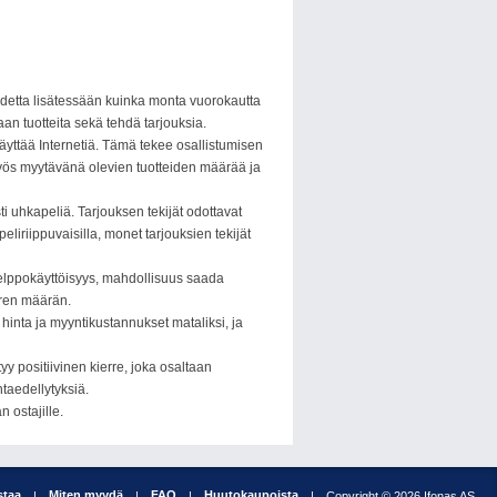
hdetta lisätessään kuinka monta vuorokautta
an tuotteita sekä tehdä tarjouksia.
käyttää Internetiä. Tämä tekee osallistumisen
yös myytävänä olevien tuotteiden määrää ja
 uhkapeliä. Tarjouksen tekijät odottavat
eliriippuvaisilla, monet tarjouksien tekijät
helppokäyttöisyys, mahdollisuus saada
uren määrän.
hinta ja myyntikustannukset mataliksi, ja
y positiivinen kierre, joka osaltaan
aedellytyksiä.
 ostajille.
staa
Miten myydä
FAQ
Huutokaupoista
|
|
|
|
Copyright © 2026 Ifonas AS