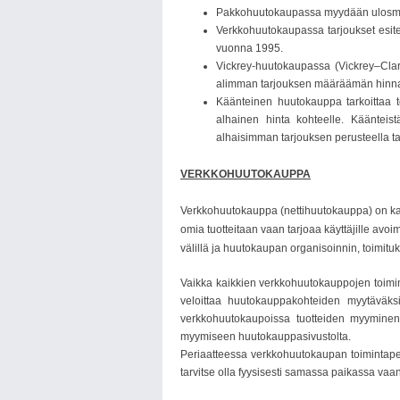
Pakkohuutokaupassa myydään ulosmitatt
Verkkohuutokaupassa tarjoukset esite
vuonna 1995.
Vickrey-huutokaupassa (Vickrey–Clar
alimman tarjouksen määräämän hinnan.
Käänteinen huutokauppa tarkoittaa t
alhainen hinta kohteelle. Käänteis
alhaisimman tarjouksen perusteella t
VERKKOHUUTOKAUPPA
Verkkohuutokauppa (nettihuutokauppa) on kaupa
omia tuotteitaan vaan tarjoaa käyttäjille avo
välillä ja huutokaupan organisoinnin, toimit
Vaikka kaikkien verkkohuutokauppojen toimin
veloittaa huutokauppakohteiden myytäväksi
verkkohuutokaupoissa tuotteiden myyminen 
myymiseen huutokauppasivustolta.
Periaatteessa verkkohuutokaupan toimintape
tarvitse olla fyysisesti samassa paikassa vaan