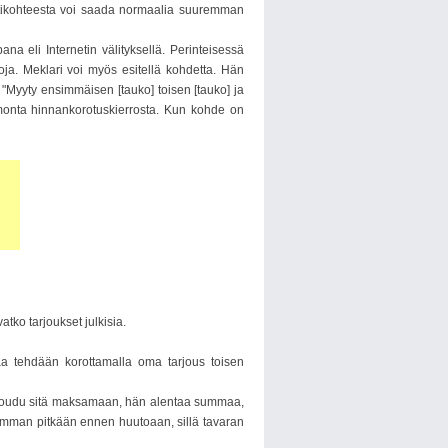
yntikohteesta voi saada normaalia suuremman
a eli Internetin välityksellä. Perinteisessä
oja. Meklari voi myös esitellä kohdetta. Hän
"Myyty ensimmäisen [tauko] toisen [tauko] ja
n monta hinnankorotuskierrosta. Kun kohde on
ko tarjoukset julkisia.
aa tehdään korottamalla oma tarjous toisen
arjoudu sitä maksamaan, hän alentaa summaa,
simman pitkään ennen huutoaan, sillä tavaran