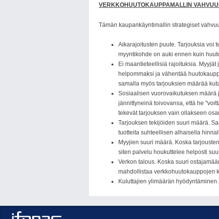
VERKKOHUUTOKAUPPAMALLIN VAHVUU
Tämän kaupankäyntimallin strategiset vahvuu
Aikarajoitusten puute. Tarjouksia voi
myyntikohde on auki ennen kuin huutoka
Ei maantieteellisiä rajoituksia. Myyjät
helpommaksi ja vähentää huutokauppaa
samalla myös tarjouksien määrää kutak
Sosiaalisen vuorovaikutuksen määrä ja
jännittyneinä toivovansa, että he "voit
tekevät tarjouksen vain ollakseen osa
Tarjouksen tekijöiden suuri määrä. Sa
tuotteita suhteellisen alhaisella hin
Myyjien suuri määrä. Koska tarjousten 
siten palvelu houkuttelee helposti su
Verkon talous. Koska suuri ostajamäärä
mahdollistaa verkkohuutokauppojen k
Kuluttajien ylimäärän hyödyntäminen. 