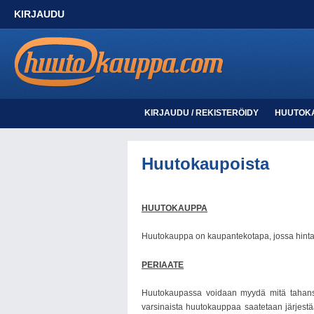
KIRJAUDU
KIRJAUDU / REKISTERÖIDY
HUUTOK
Huutokaupoista
HUUTOKAUPPA
Huutokauppa on kaupantekotapa, jossa hinta m
PERIAATE
Huutokaupassa voidaan myydä mitä tahansa 
varsinaista huutokauppaa saatetaan järjestää 