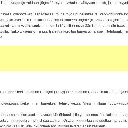
ia. Huutokauppoja voidaan järjestää myös hyväntekeväisyysmielessä, jolloin my
tavalla osanottajien läsnäollessa, mutta myös puhelimitse tai verkkohuutokauppan
i, joka asettaa kulloinkin huudettavan kohteen tarjolle ja seuraa ostajien huut
aavuttavan myyjälle sopivan tason, ja käy sitten myymään kohdetta, usein fraasin 
avulla. Tarkoituksena on antaa tilaisuus korottaa tarjousta, ja usein tehdäänki
ja.
en perusteella, montako ostajaa ja myyjää on, montako kohdetta on kaupan ja ovat
uutokaupassa korkeimman tarjouksen tehnyt voittaa. Yleisimmillään huutokaupp
okaupassa meklari asettaa tavaran lähtöhinnaksi tietyn summan. Jos kukaan ei t
jouksen ja tarjouksen tehnyt saa tavaran. Ostajan kannattaa siis odottaa mahdolli
in kasvaa riski, että joku toinen ehtii huutaa tavaran ensin itselleen.