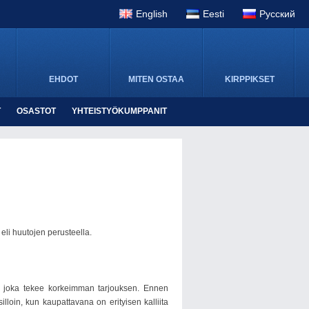
English
Eesti
Pусский
EHDOT
MITEN OSTAA
KIRPPIKSET
T
OSASTOT
YHTEISTYÖKUMPPANIT
li huutojen perusteella.
e, joka tekee korkeimman tarjouksen. Ennen
lloin, kun kaupattavana on erityisen kalliita