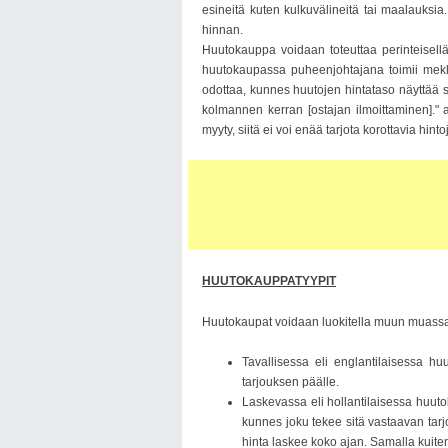
esineitä kuten kulkuvälineitä tai maalauks
hinnan.
Huutokauppa voidaan toteuttaa perinteisellä 
huutokaupassa puheenjohtajana toimii meklar
odottaa, kunnes huutojen hintataso näyttää s
kolmannen kerran [ostajan ilmoittaminen]." 
myyty, siitä ei voi enää tarjota korottavia hinto
HUUTOKAUPPATYYPIT
Huutokaupat voidaan luokitella muun muassa s
Tavallisessa eli englantilaisessa h
tarjouksen päälle.
Laskevassa eli hollantilaisessa huut
kunnes joku tekee sitä vastaavan tar
hinta laskee koko ajan. Samalla kuitenk