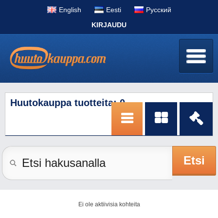
English
Eesti
Pусский
KIRJAUDU
Huutokauppa tuotteita: 0
Etsi
Ei ole aktiivisia kohteita