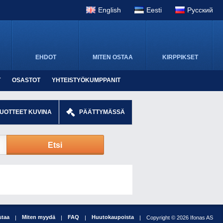
English
Eesti
Pусский
EHDOT
MITEN OSTAA
KIRPPIKSET
T
OSASTOT
YHTEISTYÖKUMPPANIT
TUOTTEET KUVINA
PÄÄTTYMÄSSÄ
Etsi
staa
Miten myydä
FAQ
Huutokaupoista
|
|
|
|
Copyright © 2026 Ifonas AS