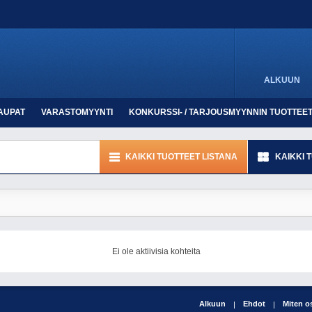
ALKUUN
AUPAT
VARASTOMYYNTI
KONKURSSI- / TARJOUSMYYNNIN TUOTTEE
KAIKKI TUOTTEET LISTANA
KAIKKI 
Ei ole aktiivisia kohteita
Alkuun
Ehdot
Miten o
|
|