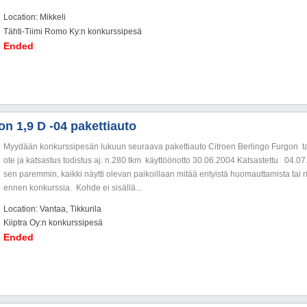
Location: Mikkeli
Tähti-Tiimi Romo Ky:n konkurssipesä
Ended
on 1,9 D -04 pakettiauto
Myydään konkurssipesän lukuun seuraava pakettiauto Citroen Berlingo Furgon tarke
ote ja katsastus todistus aj. n.280 tkm käyttöönotto 30.06.2004 Katsastettu 04.07.2
sen paremmin, kaikki näytti olevan paikoillaan mitää erityistä huomauttamista tai rik
ennen konkurssia. Kohde ei sisällä...
Location: Vantaa, Tikkurila
Kiiptra Oy:n konkurssipesä
Ended