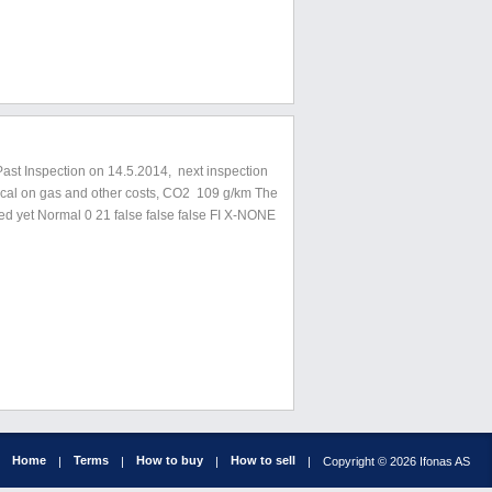
ast Inspection on 14.5.2014, next inspection
ical on gas and other costs, CO2 109 g/km The
sed yet Normal 0 21 false false false FI X-NONE
Home
Terms
How to buy
How to sell
|
|
|
|
Copyright © 2026 Ifonas AS