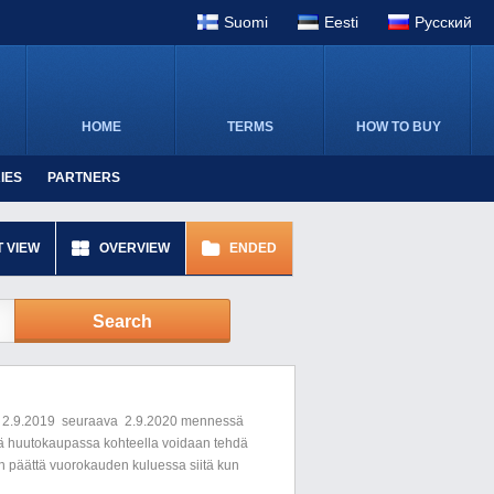
Suomi
Eesti
Pусский
HOME
TERMS
HOW TO BUY
IES
PARTNERS
T VIEW
OVERVIEW
ENDED
Search
ttu 2.9.2019 seuraava 2.9.2020 mennessä
ässä huutokaupassa kohteella voidaan tehdä
daan päättä vuorokauden kuluessa siitä kun