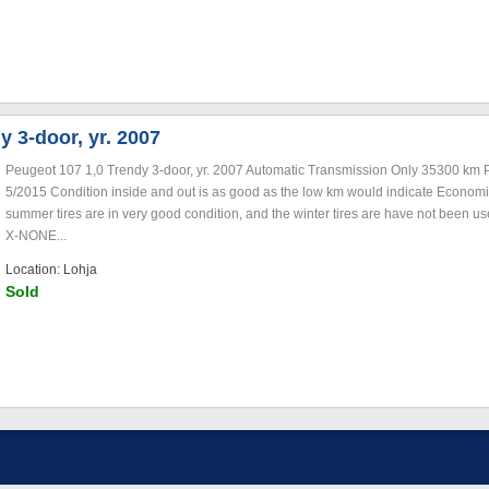
y 3-door, yr. 2007
Peugeot 107 1,0 Trendy 3-door, yr. 2007 Automatic Transmission Only 35300 km P
5/2015 Condition inside and out is as good as the low km would indicate Econom
summer tires are in very good condition, and the winter tires are have not been u
X-NONE...
Location: Lohja
Sold