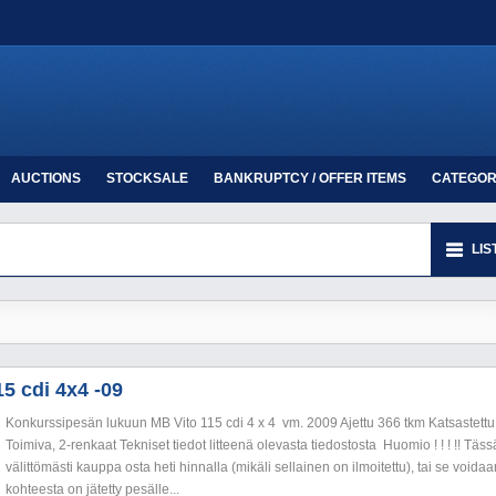
AUCTIONS
STOCKSALE
BANKRUPTCY / OFFER ITEMS
CATEGOR
LIS
15 cdi 4x4 -09
Konkurssipesän lukuun MB Vito 115 cdi 4 x 4 vm. 2009 Ajettu 366 tkm Katsaste
Toimiva, 2-renkaat Tekniset tiedot litteenä olevasta tiedostosta Huomio ! ! ! !! T
välittömästi kauppa osta heti hinnalla (mikäli sellainen on ilmoitettu), tai se voi
kohteesta on jätetty pesälle...