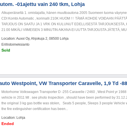
tom. -01ajettu vain 240 tkm, Lohja
Alkuperäiseltä 1. omistajalta, hänen muuttoautona 2005 Suomeen tuoma väyryne
CDI Kombi Automatic , korimalli 210K HUOM ! ! TÄMÄ KOHDE VOIDAAN PÄÄ
TARJOUS ON SAATU JA 1 VRK ON KULUNUT EDELLISESTÄ TARJOUKSESTA, KU
21:00 MIKÄLI VIIMEISEN 3 MINUTIN AIKANA EI UUTTA TARJOUSTA JÄTETÄ, M
Location: Auxxi Oy, Ahjokuja 2, 08500 Lohja
Erillistoimeksianto
Sold
auto Westpoint, VW Transporter Caravelle, 1,9 Td -8
Motorhome Volkswagen Transporter D -255 Caravelle / 2460 , West Point yr 1988
vehicle in 2011 Ml . see photo Inspection , should have been performed by 31.12.201
the original 3 kg gas bottle was stolen, Seats 5 people, Sleeps 3 people Vehicle
the fire extinguisher certification has been...
Location: Lohja
Ended