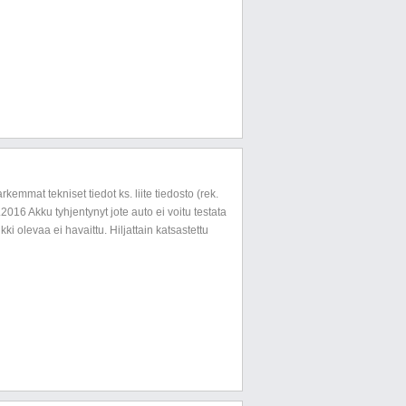
mmat tekniset tiedot ks. liite tiedosto (rek.
016 Akku tyhjentynyt jote auto ei voitu testata
ki olevaa ei havaittu. Hiljattain katsastettu