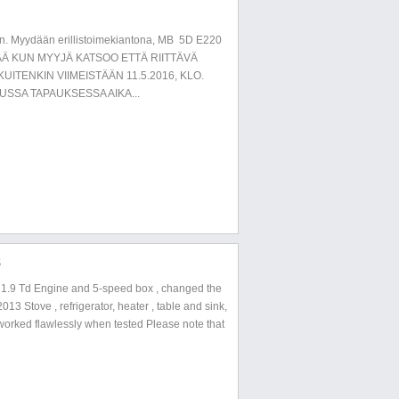
n. Myydään erillistoimekiantona, MB 5D E220
TTÄÄ KUN MYYJÄ KATSOO ETTÄ RIITTÄVÄ
ITENKIN VIIMEISTÄÄN 11.5.2016, KLO.
UUSSA TAPAUKSESSA AIKA...
8
 1.9 Td Engine and 5-speed box , changed the
3 Stove , refrigerator, heater , table and sink,
 worked flawlessly when tested Please note that