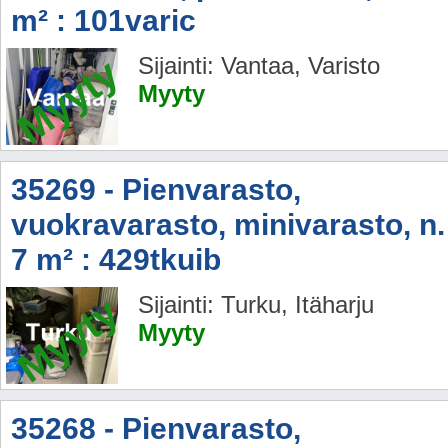
m² : 101varic
Myyty
Sijainti: Vantaa, Varisto
Myyty
35269 - Pienvarasto,
vuokravarasto, minivarasto, n.
7 m² : 429tkuib
Myyty
Sijainti: Turku, Itäharju
Myyty
35268 - Pienvarasto,