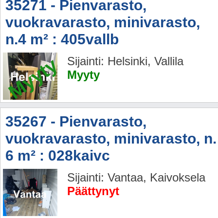
35271 - Pienvarasto,
vuokravarasto, minivarasto,
n.4 m² : 405vallb
Myyty
Sijainti: Helsinki, Vallila
Myyty
35267 - Pienvarasto,
vuokravarasto, minivarasto, n.
6 m² : 028kaivc
Sijainti: Vantaa, Kaivoksela
Päättynyt