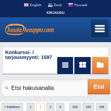
English
Eesti
Pусский
KIRJAUDU
Konkurssi- /
tarjousmyynti: 1597
Etsi
«
Edellinen
1
2
3
4
104
105
106
...