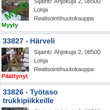
Myyty
Sijainti: Ahjokuja 2, 08500
Lohja
Realisointihuutokauppa
Myyty
33827 - Härveli
Sijainti: Ahjokuja 2, 08500
Lohja
Realisointihuutokauppa
Päättynyt
33826 - Työtaso
trukkipiikkeille