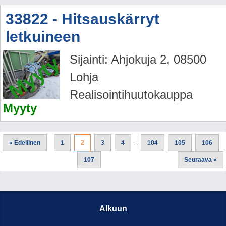
33822 - Hitsauskärryt
letkuineen
Myyty
Sijainti: Ahjokuja 2, 08500
Lohja
Realisointihuutokauppa
Myyty
«
Edellinen
1
2
3
4
104
105
106
...
»
107
Seuraava
Alkuun