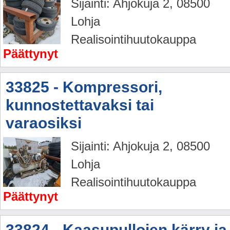
Sijainti: Ahjokuja 2, 08500
Lohja
Realisointihuutokauppa
Päättynyt
33825 - Kompressori,
kunnostettavaksi tai
varaosiksi
Sijainti: Ahjokuja 2, 08500
Lohja
Realisointihuutokauppa
Päättynyt
33824 - Kaasupullojen kärry ja