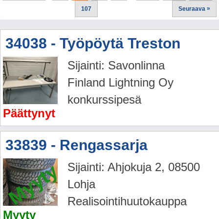
»
107
Seuraava
34038 - Työpöytä Treston
Sijainti: Savonlinna
Finland Lightning Oy
konkurssipesä
Päättynyt
33839 - Rengassarja
Myyty
Sijainti: Ahjokuja 2, 08500
Lohja
Realisointihuutokauppa
Myyty